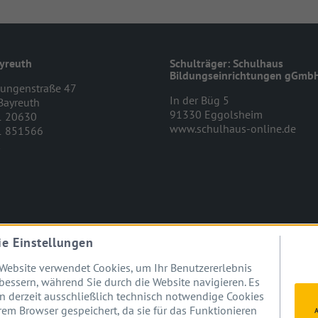
yreuth
Schulträger: Schulhaus
Bildungseinrichtungen gGmb
ungenstraße 47
In der Büg 5
Bayreuth
91330 Eggolsheim
 20630
www.schulhaus-online.de
 851566
ie Einstellungen
uth
Website verwendet Cookies, um Ihr Benutzererlebnis
bessern, während Sie durch die Website navigieren. Es
 derzeit ausschließlich technisch notwendige Cookies
rem Browser gespeichert, da sie für das Funktionieren