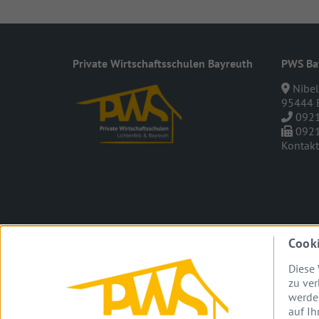
Private Wirt­schafts­schulen Bayreuth
PWS Ba
Nibel
95444 
0921
0921
Kontakt
Cook
PWS Bayre
Diese 
zu ver
werden
auf Ih