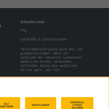
Schnelle Links
H
FAQ
Lehrkräfte & Sprechstunden
*Gleichberechtigung wird bei uns 
großgeschrieben. Wenn wir 
aufgrund der besseren Lesbarkeit 
männliche Formen verwenden, 
schließen diese die weibliche 
Person ggfs. mit ein.

ESSENZIELLE
ALLE
EINSTELLUNGEN
COOKIES
AKZEPTIEREN
ERLAUBEN