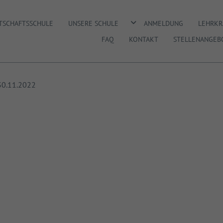
DROPDOWN ÖFFNEN
RTSCHAFTSSCHULE
UNSERE SCHULE
ANMELDUNG
LEHRKR
FAQ
KONTAKT
STELLENANGEB
30.11.2022
s