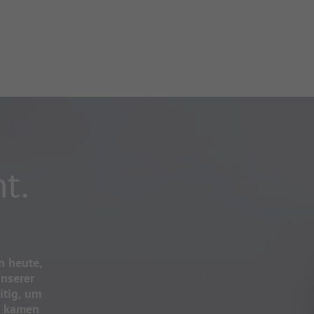
t.
n heute,
unserer
itig, um
o kamen