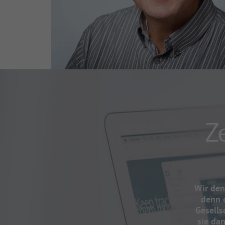
Z
Wir den
denn d
Gesells
sie da