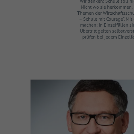
Inhalt
Wir denken: Schule soll ni
Nicht wo sie herkommen. U
Themen der Wirtschaftsschul
– Schule mit Courage“. Mit
machen; in Einzelfällen s
Übertritt gelten selbstver
prüfen bei jedem Einzelfa