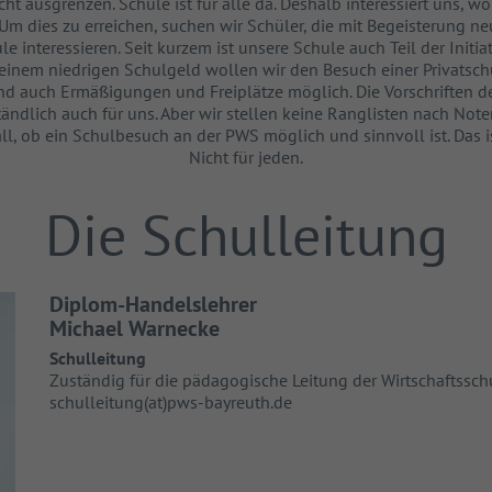
cht ausgrenzen. Schule ist für alle da. Deshalb interessiert uns, w
m dies zu erreichen, suchen wir Schüler, die mit Begeisterung neu
e interessieren. Seit kurzem ist unsere Schule auch Teil der Initi
 einem niedrigen Schulgeld wollen wir den Besuch einer Privatsch
ind auch Ermäßigungen und Freiplätze möglich. Die Vorschriften 
ständlich auch für uns. Aber wir stellen keine Ranglisten nach Not
ll, ob ein Schulbesuch an der PWS möglich und sinnvoll ist. Das ist
Nicht für jeden.
Die Schulleitung
Einleitung
Diplom-Handelslehrer
Michael Warnecke
Schulleitung
Zuständig für die pädagogische Leitung der Wirtschaftssc
schulleitung(at)pws-bayreuth.de