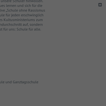
o unsere Schüler hinwollen.
es lernen und sich für die
ative „Schule ohne Rassismus
ule für jeden erschwinglich
des Kultusministeriums zum
endurchschnitt auf, sondern
 für uns: Schule für alle.
hule und Ganztagsschule