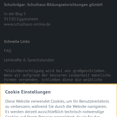
Schulträger: Schulhaus Bildungseinrichtungen gGmbH
In der Büg 5
91330 Eggolsheim
www.schulhaus-online.de
Schnelle Links
FAQ
Lehrkräfte & Sprechstunden
*Gleichberechtigung wird bei uns großgeschrieben. 
Wenn wir aufgrund der besseren Lesbarkeit männliche 
Formen verwenden, schließen diese die weibliche 
Person ggfs. mit ein.

Cookie Einstellungen
Diese Website verwendet Cookies, um Ihr Benutzererlebnis
zu verbessern, während Sie durch die Website navigieren.
Es werden derzeit ausschließlich technisch notwendige
Cookies auf Ihrem Browser gespeichert, da sie für das