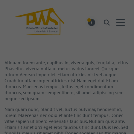
PWS Bayreuth
Suchen
MELDUNGEN
Aliquam lorem ante, dapibus in, viverra quis, feugiat a, tellus.
Phasellus viverra nulla ut metus varius laoreet. Quisque
rutrum. Aenean imperdiet. Etiam ultricies nisi vel augue.
Curabitur ullamcorper ultricies nisi. Nam eget dui. Etiam
rhoncus. Maecenas tempus, tellus eget condimentum
rhoncus, sem quam semper libero, sit amet adipiscing sem
neque sed ipsum.
Nam quam nunc, blandit vel, luctus pulvinar, hendrerit id,
lorem. Maecenas nec odio et ante tincidunt tempus. Donec
vitae sapien ut libero venenatis faucibus. Nullam quis ante.
Etiam sit amet orci eget eros faucibus tincidunt. Duis leo. Sed
fringilla mauris sit amet nibh. Donec sodales sagittis magna.