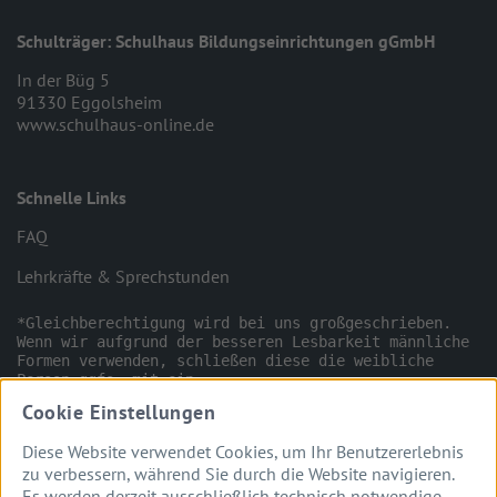
Schulträger: Schulhaus Bildungseinrichtungen gGmbH
In der Büg 5
91330 Eggolsheim
www.schulhaus-online.de
Schnelle Links
FAQ
Lehrkräfte & Sprechstunden
*Gleichberechtigung wird bei uns großgeschrieben. 
Wenn wir aufgrund der besseren Lesbarkeit männliche 
Formen verwenden, schließen diese die weibliche 
Person ggfs. mit ein.

Cookie Einstellungen
Diese Website verwendet Cookies, um Ihr Benutzererlebnis
zu verbessern, während Sie durch die Website navigieren.
Es werden derzeit ausschließlich technisch notwendige