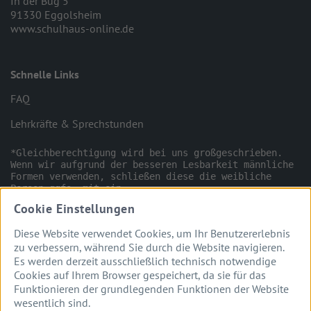
In der Büg 5
91330 Eggolsheim
www.schulhaus-online.de
Schnelle Links
FAQ
Lehrkräfte & Sprechstunden
*Gleichberechtigung wird bei uns großgeschrieben. 
Wenn wir aufgrund der besseren Lesbarkeit männliche 
Formen verwenden, schließen diese die weibliche 
Person ggfs. mit ein.

Cookie Einstellungen
Diese Website verwendet Cookies, um Ihr Benutzererlebnis
zu verbessern, während Sie durch die Website navigieren.
Es werden derzeit ausschließlich technisch notwendige
Cookies auf Ihrem Browser gespeichert, da sie für das
Funktionieren der grundlegenden Funktionen der Website
INSTAGRAM
FACEBOOK
wesentlich sind.